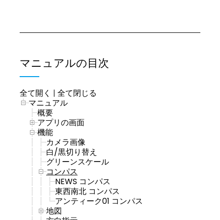
マニュアルの目次
全て開く
|
全て閉じる
マニュアル
概要
アプリの画面
機能
カメラ画像
白/黒切り替え
グリーンスケール
コンパス
NEWS コンパス
東西南北 コンパス
アンティーク01 コンパス
地図