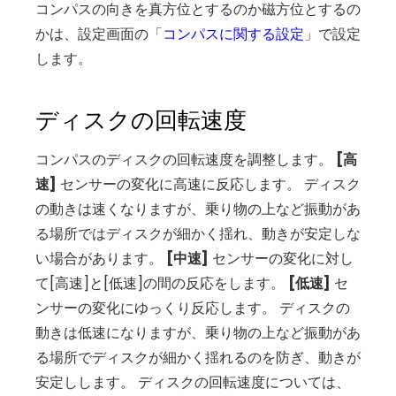
コンパスの向きを真方位とするのか磁方位とするの
かは、設定画面の「
コンパスに関する設定
」で設定
します。
ディスクの回転速度
コンパスのディスクの回転速度を調整します。
[高
速]
センサーの変化に高速に反応します。 ディスク
の動きは速くなりますが、乗り物の上など振動があ
る場所ではディスクが細かく揺れ、動きが安定しな
い場合があります。
[中速]
センサーの変化に対し
て[高速]と[低速]の間の反応をします。
[低速]
セ
ンサーの変化にゆっくり反応します。 ディスクの
動きは低速になりますが、乗り物の上など振動があ
る場所でディスクが細かく揺れるのを防ぎ、動きが
安定しします。 ディスクの回転速度については、