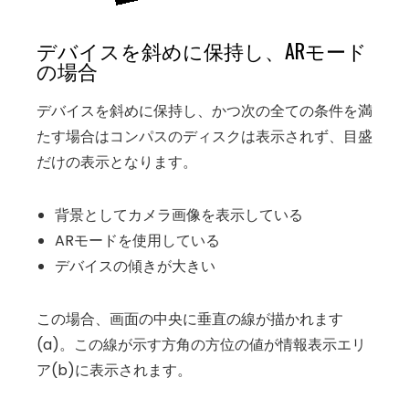
デバイスを斜めに保持し、ARモード
の場合
デバイスを斜めに保持し、かつ次の全ての条件を満
たす場合はコンパスのディスクは表示されず、目盛
だけの表示となります。
背景としてカメラ画像を表示している
ARモードを使用している
デバイスの傾きが大きい
この場合、画面の中央に垂直の線が描かれます
(a)。この線が示す方角の方位の値が情報表示エリ
ア(b)に表示されます。