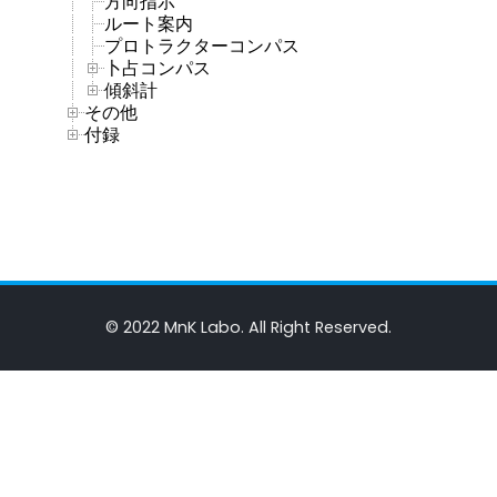
方向指示
ルート案内
プロトラクターコンパス
卜占コンパス
傾斜計
その他
付録
© 2022 MnK Labo. All Right Reserved.